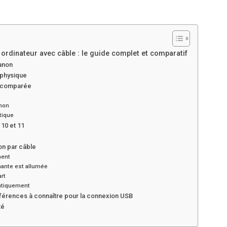
dinateur avec câble : le guide complet et comparatif
Canon
 physique
de comparée
anon
tique
10 et 11
on par câble
ment
imante est allumée
rt
atiquement
érences à connaître pour la connexion USB
té