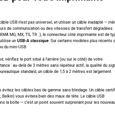
câble USB n’est pas universel, et utiliser un câble inadapté — m
eurs de communication ou des vitesses de transfert dégradées.
IXMA MG, MX, TS, TR…), le connecteur côté imprimante est de ty
utilise un
USB-A classique
. Sur certains modèles plus récents 
u du mini-USB.
, vérifiez le port situé à l’arrière (ou sur le côté) de votre
ance : au-delà de 3 mètres sans répéteur actif, la qualité du sig
 bureautique standard, un câble de 1,5 à 2 mètres est largement
is évitez les câbles bas de gamme sans blindage. Un câble certif
, Belkin) vous évitera bien des maux de tête. Le câble USB
ns la boîte — c’est un point souvent surprenant pour les nouvea