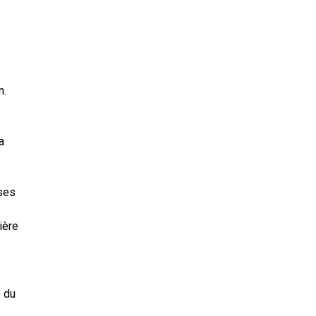
n.
a
ses
ière
e du