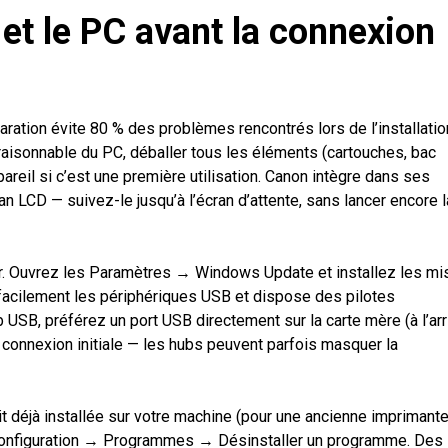
et le PC avant la connexion
ration évite 80 % des problèmes rencontrés lors de l’installatio
aisonnable du PC, déballer tous les éléments (cartouches, bac
ppareil si c’est une première utilisation. Canon intègre dans ses
n LCD — suivez-le jusqu’à l’écran d’attente, sans lancer encore l
r. Ouvrez les Paramètres → Windows Update et installez les mi
s facilement les périphériques USB et dispose des pilotes
b USB, préférez un port USB directement sur la carte mère (à l’arr
a connexion initiale — les hubs peuvent parfois masquer la
ait déjà installée sur votre machine (pour une ancienne imprimant
 configuration → Programmes → Désinstaller un programme. Des