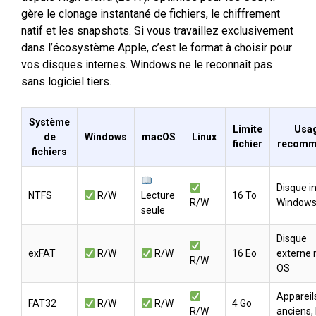
gère le clonage instantané de fichiers, le chiffrement
natif et les snapshots. Si vous travaillez exclusivement
dans l’écosystème Apple, c’est le format à choisir pour
vos disques internes. Windows ne le reconnaît pas
sans logiciel tiers.
Système
Limite
Usa
de
Windows
macOS
Linux
fichier
recomm
fichiers
Disque i
NTFS
R/W
Lecture
16 To
R/W
Window
seule
Disque
exFAT
R/W
R/W
16 Eo
externe 
R/W
OS
Appareil
FAT32
R/W
R/W
4 Go
R/W
anciens,