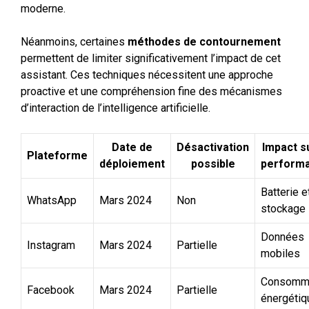
moderne.
Néanmoins, certaines
méthodes de contournement
permettent de limiter significativement l’impact de cet
assistant. Ces techniques nécessitent une approche
proactive et une compréhension fine des mécanismes
d’interaction de l’intelligence artificielle.
Date de
Désactivation
Impact s
Plateforme
déploiement
possible
perform
Batterie e
WhatsApp
Mars 2024
Non
stockage
Données
Instagram
Mars 2024
Partielle
mobiles
Consomma
Facebook
Mars 2024
Partielle
énergétiq