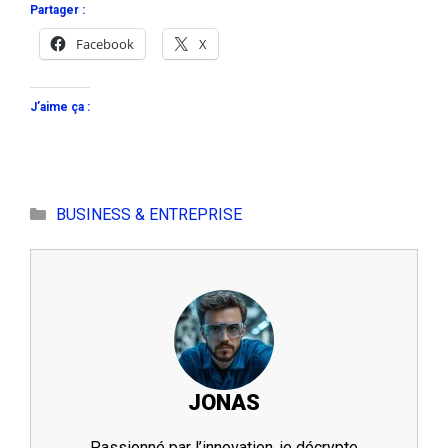
Partager :
Facebook
X
J’aime ça :
Catégories
BUSINESS & ENTREPRISE
JONAS
Passionné par l’innovation, je décrypte