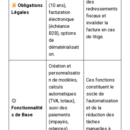
des
Obligations
(10 ans),
redressements
Légales
facturation
fiscaux et
électronique
invalider la
(échéance
facture en cas
B2B), options
de litige.
de
dématérialisati
on.
Création et
personnalisatio
n de modèles,
Ces fonctions
calculs
constituent le
automatiques
socle de
(TVA, totaux),
l’automatisation
Fonctionnalité
suivi des
et de la
s de Base
paiements
réduction des
(impayés,
tâches
relances),
manuelles à